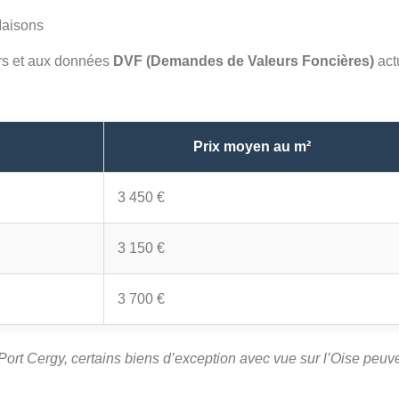
Maisons
ers et aux données
DVF (Demandes de Valeurs Foncières)
act
Prix moyen au m²
3 450 €
3 150 €
3 700 €
à Port Cergy, certains biens d’exception avec vue sur l’Oise peu