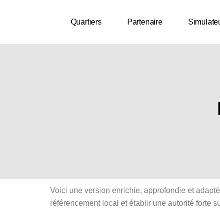
Aller
au
Quartiers
Partenaire
Simulate
contenu
Voici une version enrichie, approfondie et adapté
référencement local et établir une autorité forte su