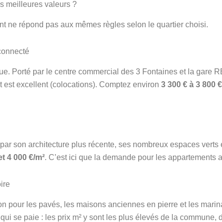
es meilleures valeurs ?
nt ne répond pas aux mêmes règles selon le quartier choisi.
 connecté
ue. Porté par le centre commercial des 3 Fontaines et la gare RER 
nt est excellent (colocations). Comptez environ
3 300 € à 3 800 
it par son architecture plus récente, ses nombreux espaces verts
et 4 000 €/m²
. C’est ici que la demande pour les appartements av
oire
 béton pour les pavés, les maisons anciennes en pierre et les mari
 qui se paie : les prix m² y sont les plus élevés de la commune