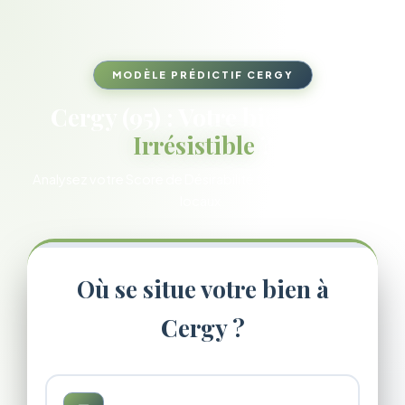
MODÈLE PRÉDICTIF CERGY
Cergy (95) : Votre bien est-il
Irrésistible
?
Analysez votre Score de Désirabilité face aux acheteurs
locaux.
Où se situe votre bien à
Cergy ?