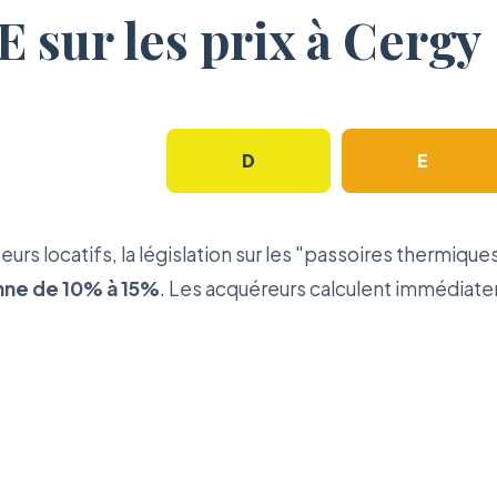
 sur les prix à Cergy
C
D
E
s locatifs, la législation sur les "passoires thermiques
ne de 10% à 15%
. Les acquéreurs calculent immédiatem