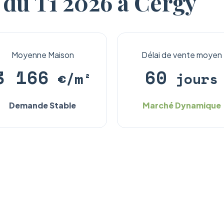
 du T1 2026 à Cergy
Moyenne Maison
Délai de vente moyen
3 166
60
€/m²
jours
Demande Stable
Marché Dynamique