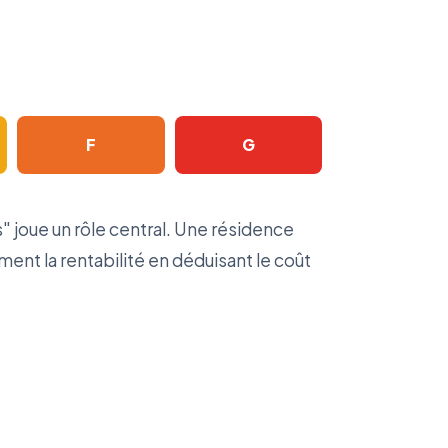
F
G
" joue un rôle central. Une résidence
ent la rentabilité en déduisant le coût