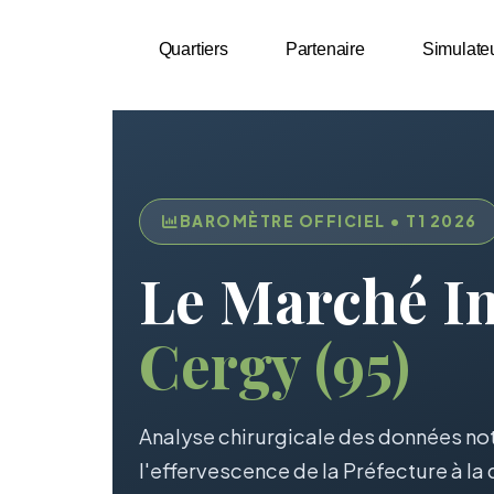
Aller
au
Quartiers
Partenaire
Simulate
contenu
BAROMÈTRE OFFICIEL • T1 2026
Le Marché I
Cergy (95)
Analyse chirurgicale des données not
l'effervescence de la Préfecture à la