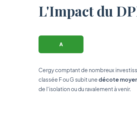
L'Impact du DPE
A
B
Cergy comptant de nombreux investisseur
classée F ou G subit une
décote moyen
de l'isolation ou du ravalement à venir.