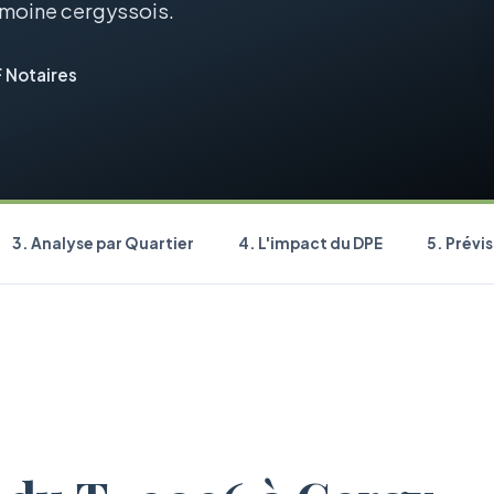
imoine cergyssois.
 Notaires
3. Analyse par Quartier
4. L'impact du DPE
5. Prévi